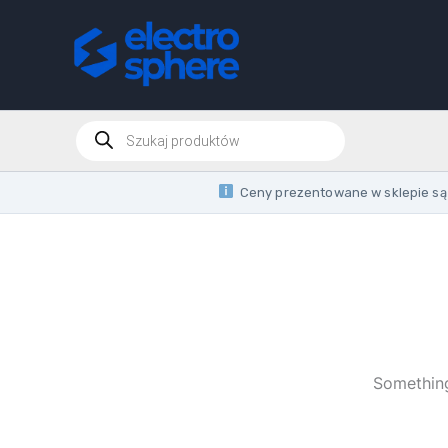
Skip
to
content
Products
search
Ceny prezentowane w sklepie są 
Something