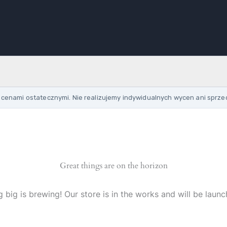
cenami ostatecznymi. Nie realizujemy indywidualnych wycen ani sprze
Great things are on the horizon
 big is brewing! Our store is in the works and will be launc