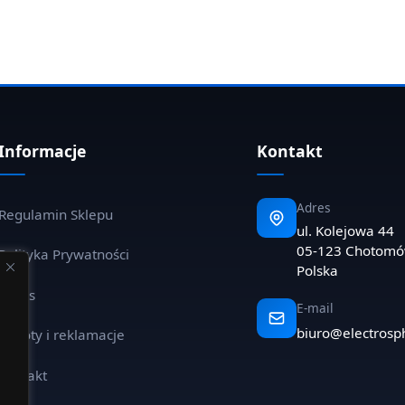
Informacje
Kontakt
Adres
Regulamin Sklepu
ul. Kolejowa 44
05-123 Chotom
Polityka Prywatności
Polska
O nas
E-mail
biuro@electrosp
Zwroty i reklamacje
Kontakt