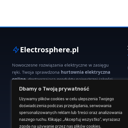
Electrosphere.pl
Nowoczesne rozwiązania elektryczne w zasięgu
ręki. Twoja sprawdzona
hurtownia elektryczna
online
, dostarczająca produkty najwyższej jakości
dla profesjonalistów i klientów indywidualnych.
Dbamy o Twoją prywatność
Używamy plików cookies w celu ulepszenia Twojego
W naszej ofercie znajdziesz szeroki wybór kabli,
doświadczenia podczas przeglądania, serwowania
oświetlenia, aparatury modułowej oraz osprzętu
spersonalizowanych reklam lub treści oraz analizowania
instalacyjnego od renomowanych producentów.
naszego ruchu. Klikając „Akceptuj wszystko”, wyrażasz
zgodę na używanie przez nas plików cookies.