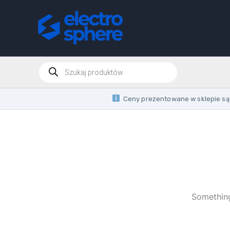
Skip
to
content
Products
search
Ceny prezentowane w sklepie są 
Something