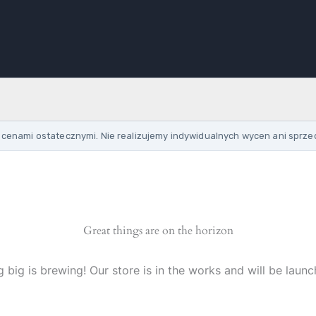
cenami ostatecznymi. Nie realizujemy indywidualnych wycen ani sprze
Great things are on the horizon
 big is brewing! Our store is in the works and will be launc