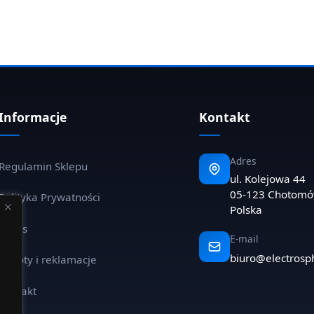
Informacje
Kontakt
Adres
Regulamin Sklepu
ul. Kolejowa 44
05-123 Chotom
Polityka Prywatności
Polska
O nas
E-mail
biuro@electrosp
Zwroty i reklamacje
Kontakt