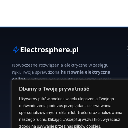
Electrosphere.pl
Nowoczesne rozwiązania elektryczne w zasięgu
ręki. Twoja sprawdzona
hurtownia elektryczna
online
, dostarczająca produkty najwyższej jakości
dla profesjonalistów i klientów indywidualnych.
Dbamy o Twoją prywatność
Używamy plików cookies w celu ulepszenia Twojego
W naszej ofercie znajdziesz szeroki wybór kabli,
doświadczenia podczas przeglądania, serwowania
oświetlenia, aparatury modułowej oraz osprzętu
spersonalizowanych reklam lub treści oraz analizowania
instalacyjnego od renomowanych producentów.
naszego ruchu. Klikając „Akceptuj wszystko”, wyrażasz
zgodę na używanie przez nas plików cookies.