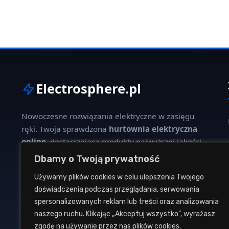
Electrosphere.pl
Nowoczesne rozwiązania elektryczne w zasięgu
ręki. Twoja sprawdzona
hurtownia elektryczna
online
, dostarczająca produkty najwyższej jakości
dla profesjonalistów i klientów indywidualnych.
Dbamy o Twoją prywatność
Używamy plików cookies w celu ulepszenia Twojego
W naszej ofercie znajdziesz szeroki wybór kabli,
doświadczenia podczas przeglądania, serwowania
oświetlenia, aparatury modułowej oraz osprzętu
spersonalizowanych reklam lub treści oraz analizowania
instalacyjnego od renomowanych producentów.
naszego ruchu. Klikając „Akceptuj wszystko”, wyrażasz
zgodę na używanie przez nas plików cookies.