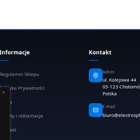
Informacje
Kontakt
Adres
Regulamin Sklepu
ul. Kolejowa 44
05-123 Chotom
Polityka Prywatności
Polska
O nas
E-mail
biuro@electrosp
Zwroty i reklamacje
Kontakt