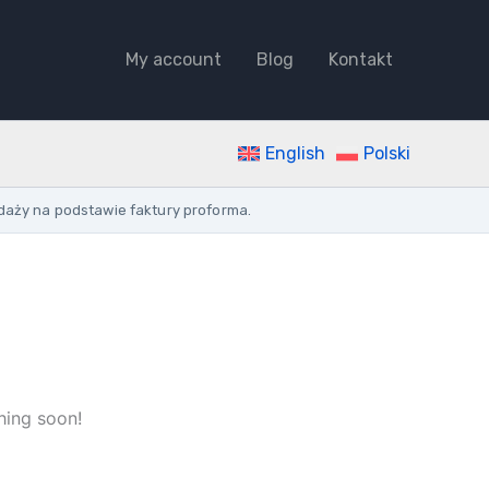
CORRUGATED
PROTECTIVE
TUBE
My account
Blog
Kontakt
DOUBLE-
LAYER
GROUND
HDPE
English
Polski
FI110/94
450N/5CM
quantity
daży na podstawie faktury proforma.
hing soon!