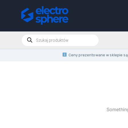
Skip
to
content
Products
search
Ceny prezentowane w sklepie są 
Something