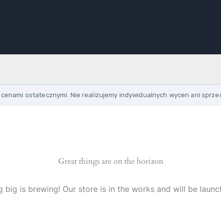
cenami ostatecznymi. Nie realizujemy indywidualnych wycen ani sprze
Great things are on the horizon
 big is brewing! Our store is in the works and will be launc