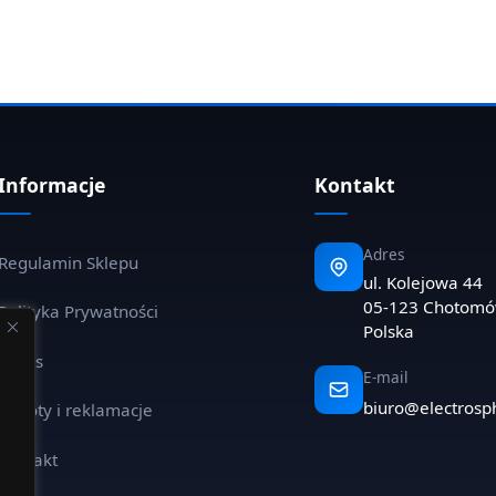
Informacje
Kontakt
Adres
Regulamin Sklepu
ul. Kolejowa 44
05-123 Chotom
Polityka Prywatności
Polska
O nas
E-mail
biuro@electrosp
Zwroty i reklamacje
Kontakt