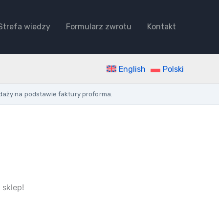
Strefa wiedzy
Formularz zwrotu
Kontakt
English
Polski
daży na podstawie faktury proforma.
 sklep!