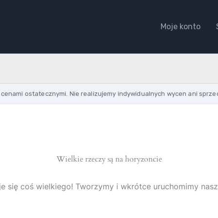
Moje konto
cenami ostatecznymi. Nie realizujemy indywidualnych wycen ani sprze
Wielkie rzeczy są na horyzoncie
e się coś wielkiego! Tworzymy i wkrótce uruchomimy nasz