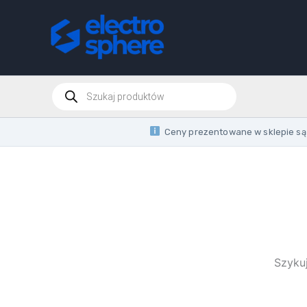
Przejdź
do
treści
Wyszukiwarka
produktów
Ceny prezentowane w sklepie są 
Szykuj