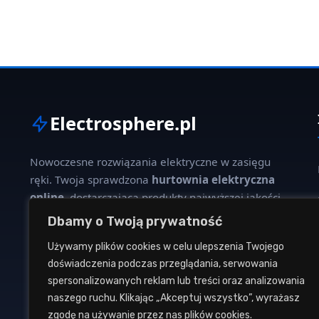
Electrosphere.pl
Nowoczesne rozwiązania elektryczne w zasięgu
ręki. Twoja sprawdzona
hurtownia elektryczna
online
, dostarczająca produkty najwyższej jakości
dla profesjonalistów i klientów indywidualnych.
Dbamy o Twoją prywatność
Używamy plików cookies w celu ulepszenia Twojego
W naszej ofercie znajdziesz szeroki wybór kabli,
doświadczenia podczas przeglądania, serwowania
oświetlenia, aparatury modułowej oraz osprzętu
spersonalizowanych reklam lub treści oraz analizowania
instalacyjnego od renomowanych producentów.
naszego ruchu. Klikając „Akceptuj wszystko”, wyrażasz
zgodę na używanie przez nas plików cookies.