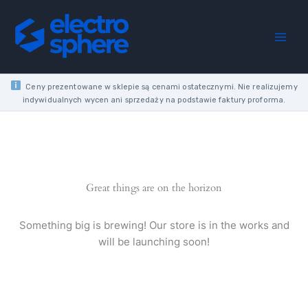
Skip
CORDLESS
to
ANGLE
content
GRINDER
18V
125MM
3500-
Ceny prezentowane w sklepie są cenami ostatecznymi. Nie realizujemy
8500
indywidualnych wycen ani sprzedaży na podstawie faktury proforma.
RPM
M14
SOLO
CASE
quantity
Great things are on the horizon
Something big is brewing! Our store is in the works and
will be launching soon!