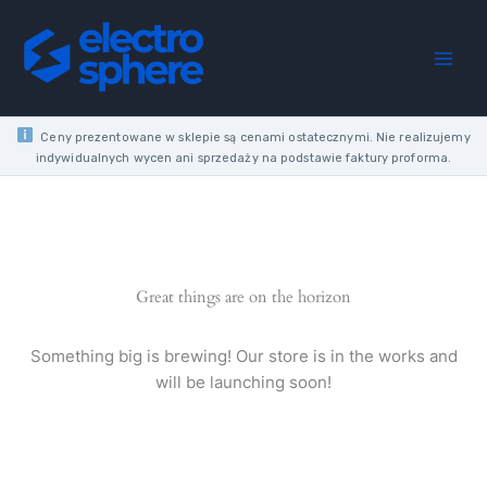
BLACK
Skip
MODULE
to
SOCKET
content
1X
Z/U
WITH
Ceny prezentowane w sklepie są cenami ostatecznymi. Nie realizujemy
SHUTTERS
indywidualnych wycen ani sprzedaży na podstawie faktury proforma.
SCREW
TERMINALS
16A
230V
quantity
Great things are on the horizon
Something big is brewing! Our store is in the works and
will be launching soon!