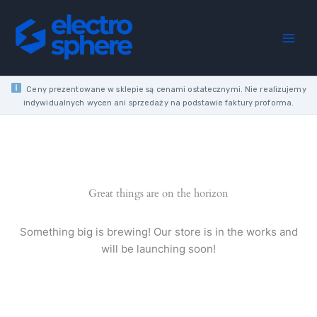
Skip
4X
to
2.5
content
BLACK
RUBBER
ROUND
SOFT
Ceny prezentowane w sklepie są cenami ostatecznymi. Nie realizujemy
CABLE
indywidualnych wycen ani sprzedaży na podstawie faktury proforma.
300/500V
FOR
MOVABLE
DEVICES
REEL
quantity
Great things are on the horizon
Something big is brewing! Our store is in the works and
will be launching soon!