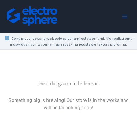
Skip
BULB
to
40W
content
E27
230V
CLEAR
WW
Ceny prezentowane w sklepie są cenami ostatecznymi. Nie realizujemy
2700K
indywidualnych wycen ani sprzedaży na podstawie faktury proforma.
320LM
SOLEO
A55
quantity
Great things are on the horizon
Something big is brewing! Our store is in the works and
will be launching soon!