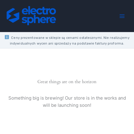
Skip
RIGID
to
CONNECTOR
content
FI22
WHITE
quantity
Ceny prezentowane w sklepie są cenami ostatecznymi. Nie realizujemy
indywidualnych wycen ani sprzedaży na podstawie faktury proforma.
Great things are on the horizon
Something big is brewing! Our store is in the works and
will be launching soon!