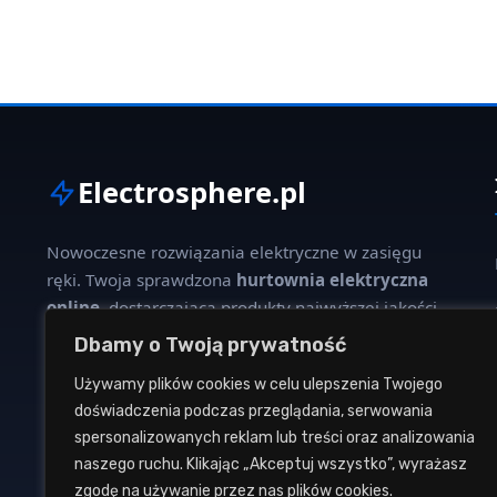
Electrosphere.pl
Nowoczesne rozwiązania elektryczne w zasięgu
ręki. Twoja sprawdzona
hurtownia elektryczna
online
, dostarczająca produkty najwyższej jakości
dla profesjonalistów i klientów indywidualnych.
Dbamy o Twoją prywatność
Używamy plików cookies w celu ulepszenia Twojego
W naszej ofercie znajdziesz szeroki wybór kabli,
doświadczenia podczas przeglądania, serwowania
oświetlenia, aparatury modułowej oraz osprzętu
spersonalizowanych reklam lub treści oraz analizowania
instalacyjnego od renomowanych producentów.
naszego ruchu. Klikając „Akceptuj wszystko”, wyrażasz
zgodę na używanie przez nas plików cookies.