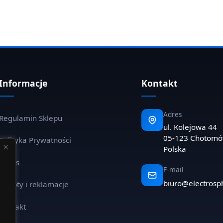
Informacje
Kontakt
Adres
Regulamin Sklepu
ul. Kolejowa 44
05-123 Chotom
Polityka Prywatności
Polska
O nas
E-mail
biuro@electrosp
Zwroty i reklamacje
Kontakt