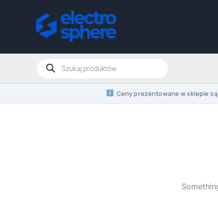
Skip
to
content
Products
search
Ceny prezentowane w sklepie są 
Something