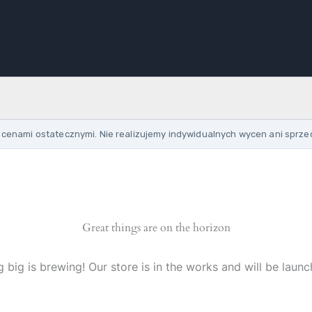
cenami ostatecznymi. Nie realizujemy indywidualnych wycen ani sprze
Great things are on the horizon
 big is brewing! Our store is in the works and will be launc