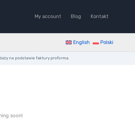
CONNECTOR
FI25
My account
Blog
Kontakt
WHITE
quantity
English
Polski
daży na podstawie faktury proforma.
hing soon!