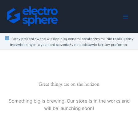
1Z+1R
Skip
0.5M
to
24-
content
230V
AC/DC
SIDE
MOUNTING
Ceny prezentowane w sklepie są cenami ostatecznymi. Nie realizujemy
quantity
indywidualnych wycen ani sprzedaży na podstawie faktury proforma.
Great things are on the horizon
Something big is brewing! Our store is in the works and
will be launching soon!