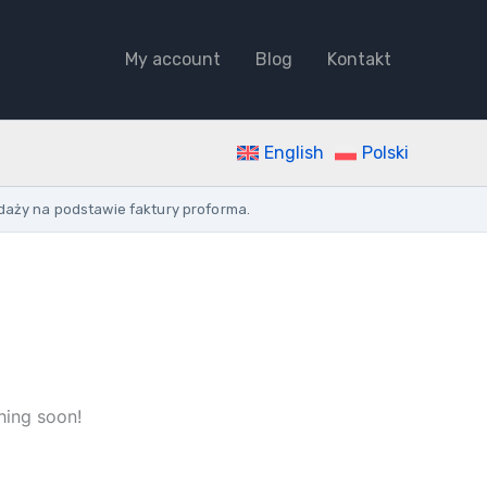
BLACK
EARTH
My account
Blog
Kontakt
CABLE
CU
WIRE
0.6/1KV
NETWORKED
English
Polski
COMPACTED
CLASS
daży na podstawie faktury proforma.
2
quantity
hing soon!