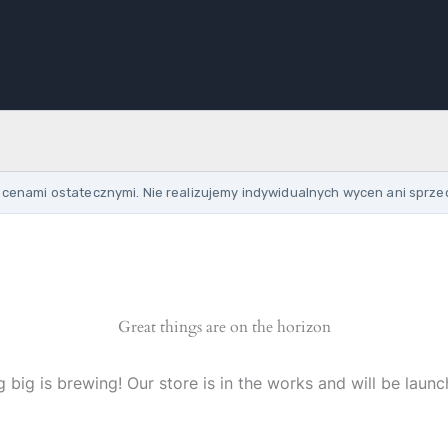
cenami ostatecznymi. Nie realizujemy indywidualnych wycen ani sprze
Great things are on the horizon
 big is brewing! Our store is in the works and will be launc