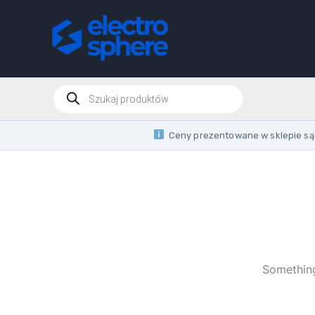
Skip
to
content
Products
search
Ceny prezentowane w sklepie są 
Something