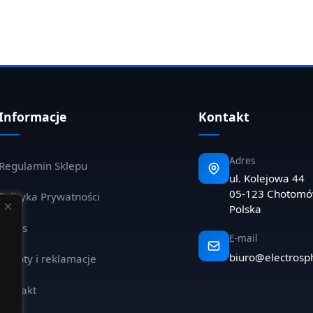
Informacje
Kontakt
Adres
Regulamin Sklepu
ul. Kolejowa 44
05-123 Chotom
Polityka Prywatności
Polska
O nas
E-mail
biuro@electrosp
Zwroty i reklamacje
Kontakt