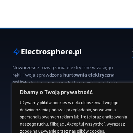
Electrosphere.pl
Nowoczesne rozwiązania elektryczne w zasięgu
ręki. Twoja sprawdzona
hurtownia elektryczna
online
, dostarczająca produkty najwyższej jakości
dla profesjonalistów i klientów indywidualnych.
Dbamy o Twoją prywatność
Używamy plików cookies w celu ulepszenia Twojego
W naszej ofercie znajdziesz szeroki wybór kabli,
doświadczenia podczas przeglądania, serwowania
oświetlenia, aparatury modułowej oraz osprzętu
spersonalizowanych reklam lub treści oraz analizowania
instalacyjnego od renomowanych producentów.
naszego ruchu. Klikając „Akceptuj wszystko”, wyrażasz
zgodę na używanie przez nas plików cookies.