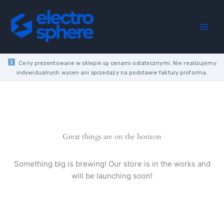
Skip
BRACKET
to
FI20
content
WHITE
quantity
Ceny prezentowane w sklepie są cenami ostatecznymi. Nie realizujemy
indywidualnych wycen ani sprzedaży na podstawie faktury proforma.
Great things are on the horizon
Something big is brewing! Our store is in the works and
will be launching soon!