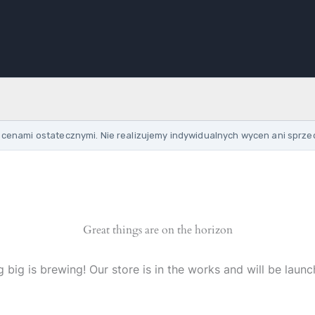
cenami ostatecznymi. Nie realizujemy indywidualnych wycen ani sprze
Great things are on the horizon
 big is brewing! Our store is in the works and will be launc