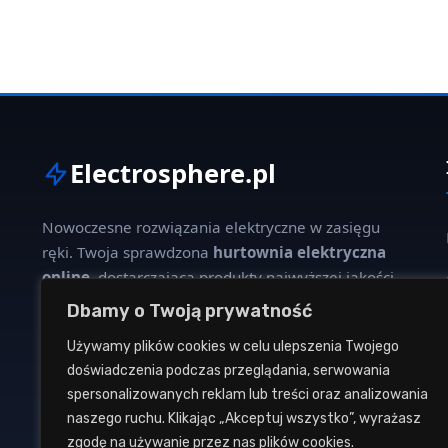
Electrosphere.pl
Nowoczesne rozwiązania elektryczne w zasięgu
ręki. Twoja sprawdzona
hurtownia elektryczna
online
, dostarczająca produkty najwyższej jakości
dla profesjonalistów i klientów indywidualnych.
Dbamy o Twoją prywatność
Używamy plików cookies w celu ulepszenia Twojego
W naszej ofercie znajdziesz szeroki wybór kabli,
doświadczenia podczas przeglądania, serwowania
oświetlenia, aparatury modułowej oraz osprzętu
spersonalizowanych reklam lub treści oraz analizowania
instalacyjnego od renomowanych producentów.
naszego ruchu. Klikając „Akceptuj wszystko”, wyrażasz
zgodę na używanie przez nas plików cookies.