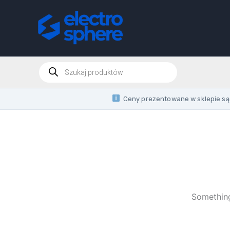
Skip
to
content
Products
search
Ceny prezentowane w sklepie są 
Something