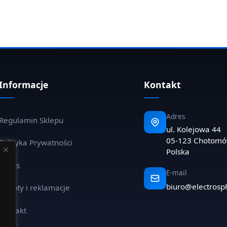
Informacje
Kontakt
Adres
Regulamin Sklepu
ul. Kolejowa 44
05-123 Chotom
Polityka Prywatności
Polska
O nas
E-mail
biuro@electrosp
Zwroty i reklamacje
Kontakt