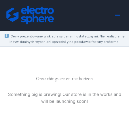
Skip
YELLOW
to
INSULATED
content
TUBE
TERMINAL
quantity
Ceny prezentowane w sklepie są cenami ostatecznymi. Nie realizujemy
indywidualnych wycen ani sprzedaży na podstawie faktury proforma.
Great things are on the horizon
Something big is brewing! Our store is in the works and
will be launching soon!