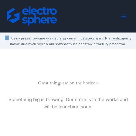
Skip
CASE
to
PAINT
content
400X580X250
IP44
SLOPED
ROOF
Ceny prezentowane w sklepie są cenami ostatecznymi. Nie realizujemy
1K
indywidualnych wycen ani sprzedaży na podstawie faktury proforma.
FOR
INSERT
AND
PADLOCK
quantity
Great things are on the horizon
Something big is brewing! Our store is in the works and
will be launching soon!