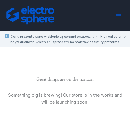
Skip
MATT
to
FRAME
content
3X
LINE
quantity
Ceny prezentowane w sklepie są cenami ostatecznymi. Nie realizujemy
indywidualnych wycen ani sprzedaży na podstawie faktury proforma.
Great things are on the horizon
Something big is brewing! Our store is in the works and
will be launching soon!