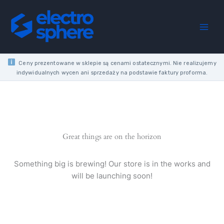
Skip
MAT
to
MODULE
content
BUTTON
2X
2P
SPRING
Ceny prezentowane w sklepie są cenami ostatecznymi. Nie realizujemy
CLAMP
indywidualnych wycen ani sprzedaży na podstawie faktury proforma.
10AX
250V
quantity
Great things are on the horizon
Something big is brewing! Our store is in the works and
will be launching soon!