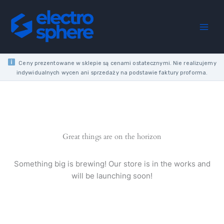
Skip
WHITE
to
SINGLE
content
SWITCH
DW1.01/11
quantity
Ceny prezentowane w sklepie są cenami ostatecznymi. Nie realizujemy
indywidualnych wycen ani sprzedaży na podstawie faktury proforma.
Great things are on the horizon
Something big is brewing! Our store is in the works and
will be launching soon!