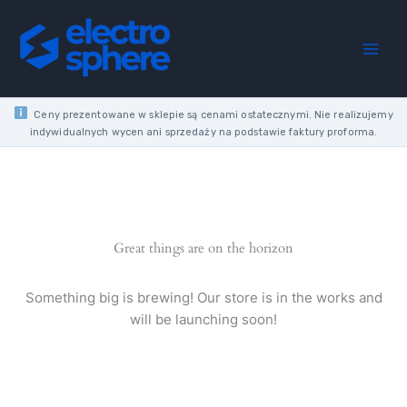
Skip
contact
to
block
content
side
mount
1NC
1NO
Ceny prezentowane w sklepie są cenami ostatecznymi. Nie realizujemy
terminal
indywidualnych wycen ani sprzedaży na podstawie faktury proforma.
box,
GVAN11
quantity
Great things are on the horizon
Something big is brewing! Our store is in the works and
will be launching soon!