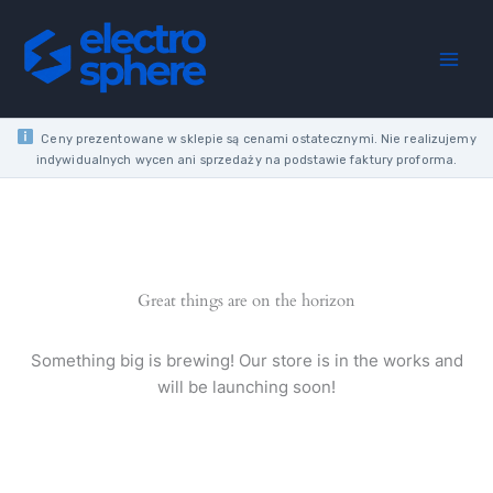
Skip
stair
to
switch,
content
IP44,
black,
WNT600C05
quantity
Ceny prezentowane w sklepie są cenami ostatecznymi. Nie realizujemy
indywidualnych wycen ani sprzedaży na podstawie faktury proforma.
Great things are on the horizon
Something big is brewing! Our store is in the works and
will be launching soon!