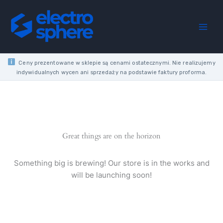
32A
Skip
3P
to
3M
content
6KA
quantity
Ceny prezentowane w sklepie są cenami ostatecznymi. Nie realizujemy
indywidualnych wycen ani sprzedaży na podstawie faktury proforma.
Great things are on the horizon
Something big is brewing! Our store is in the works and
will be launching soon!