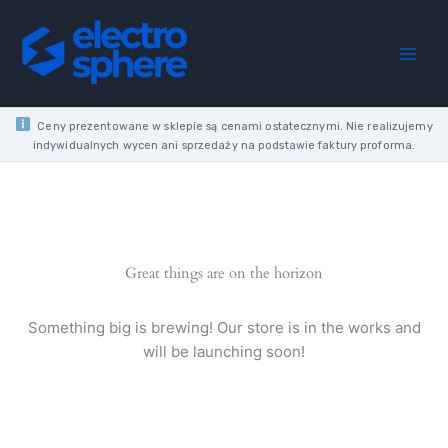
25A
Skip
3P
to
3M
content
6KA
quantity
Ceny prezentowane w sklepie są cenami ostatecznymi. Nie realizujemy
indywidualnych wycen ani sprzedaży na podstawie faktury proforma.
Great things are on the horizon
Something big is brewing! Our store is in the works and
will be launching soon!