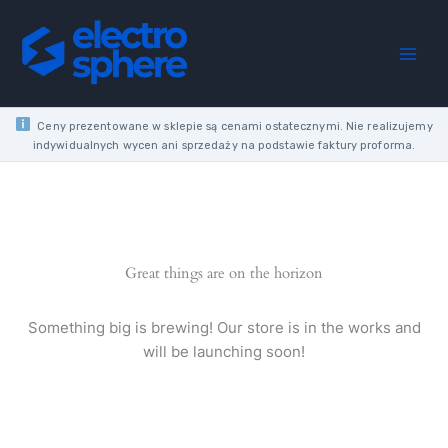
PIPE
Skip
WITH
to
SOCKET
content
2M
FI28
quantity
Ceny prezentowane w sklepie są cenami ostatecznymi. Nie realizujemy
indywidualnych wycen ani sprzedaży na podstawie faktury proforma.
Great things are on the horizon
Something big is brewing! Our store is in the works and
will be launching soon!