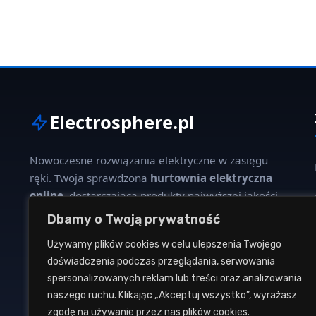
Electrosphere.pl
Nowoczesne rozwiązania elektryczne w zasięgu
ręki. Twoja sprawdzona
hurtownia elektryczna
online
, dostarczająca produkty najwyższej jakości
dla profesjonalistów i klientów indywidualnych.
Dbamy o Twoją prywatność
Używamy plików cookies w celu ulepszenia Twojego
W naszej ofercie znajdziesz szeroki wybór kabli,
doświadczenia podczas przeglądania, serwowania
oświetlenia, aparatury modułowej oraz osprzętu
spersonalizowanych reklam lub treści oraz analizowania
instalacyjnego od renomowanych producentów.
naszego ruchu. Klikając „Akceptuj wszystko”, wyrażasz
zgodę na używanie przez nas plików cookies.