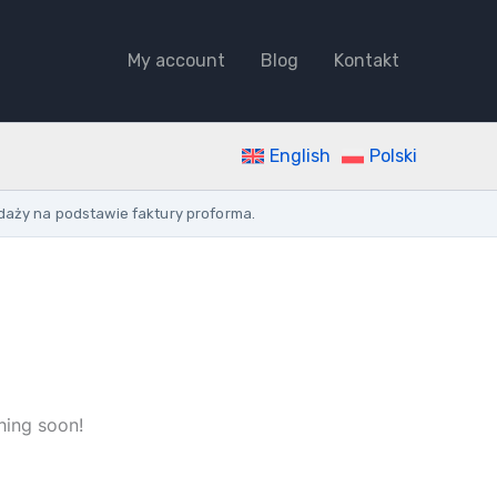
WAY
SPLITTER
My account
Blog
Kontakt
Z/U
ROUND
16A
WHITE
quantity
English
Polski
daży na podstawie faktury proforma.
hing soon!