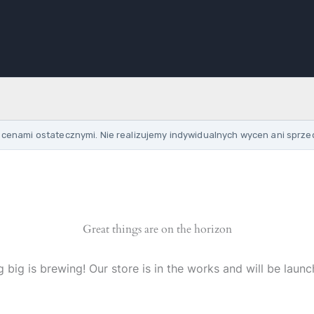
cenami ostatecznymi. Nie realizujemy indywidualnych wycen ani sprze
Great things are on the horizon
 big is brewing! Our store is in the works and will be launc