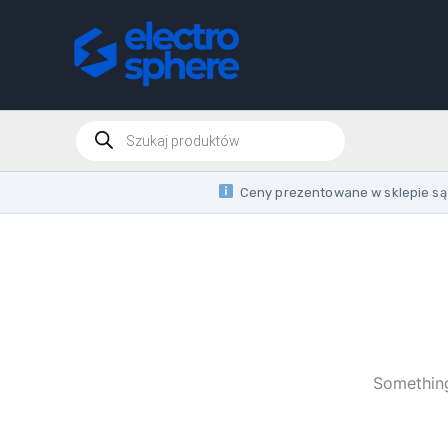
Skip
to
content
Products
search
Ceny prezentowane w sklepie są 
Something