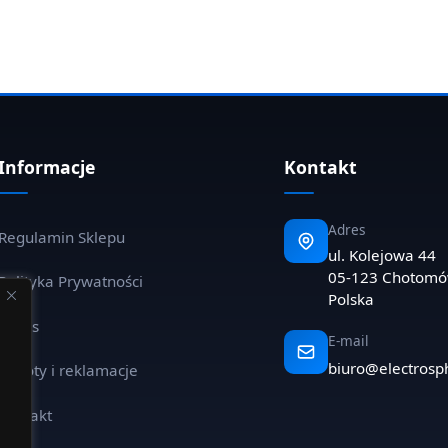
Informacje
Kontakt
Adres
Regulamin Sklepu
ul. Kolejowa 44
05-123 Chotom
Polityka Prywatności
Polska
O nas
E-mail
biuro@electrosp
Zwroty i reklamacje
Kontakt