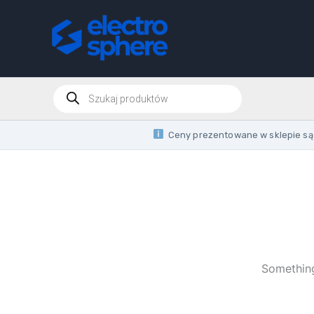
Skip
to
content
Products
search
Ceny prezentowane w sklepie są 
Something