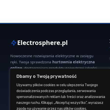
Electrosphere.pl
Nowoczesne rozwiązania elektryczne w zasięgu
ręki. Twoja sprawdzona
hurtownia elektryczna
online
, dostarczająca produkty najwyższej jakości
dla profesjonalistów i klientów indywidualnych.
Dbamy o Twoją prywatność
Używamy plików cookies w celu ulepszenia Twojego
W naszej ofercie znajdziesz szeroki wybór kabli,
doświadczenia podczas przeglądania, serwowania
oświetlenia, aparatury modułowej oraz osprzętu
spersonalizowanych reklam lub treści oraz analizowania
instalacyjnego od renomowanych producentów.
naszego ruchu. Klikając „Akceptuj wszystko”, wyrażasz
zgodę na używanie przez nas plików cookies.