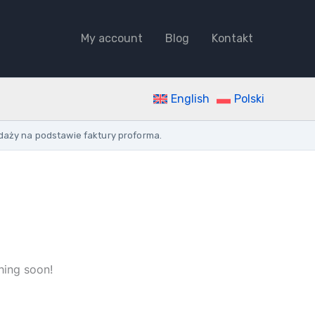
MODULE
KEY
2X
My account
Blog
Kontakt
quantity
English
Polski
daży na podstawie faktury proforma.
hing soon!