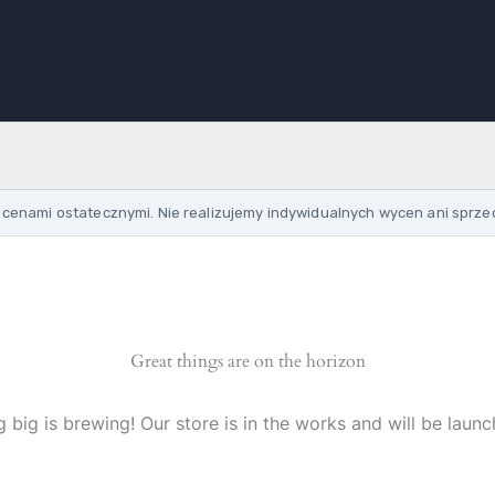
cenami ostatecznymi. Nie realizujemy indywidualnych wycen ani sprze
Great things are on the horizon
 big is brewing! Our store is in the works and will be launc