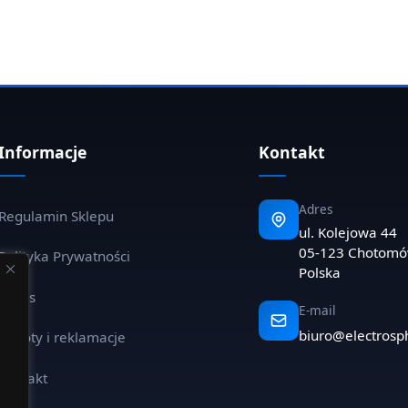
Informacje
Kontakt
Adres
Regulamin Sklepu
ul. Kolejowa 44
05-123 Chotom
Polityka Prywatności
Polska
O nas
E-mail
biuro@electrosp
Zwroty i reklamacje
Kontakt