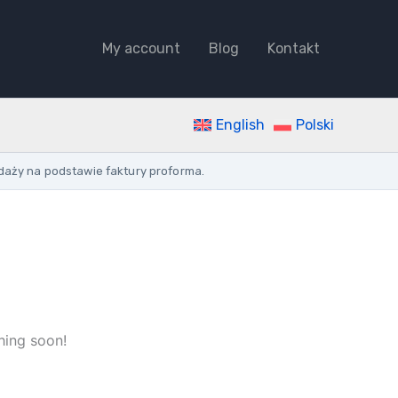
Sockets/Outlets
ROUND
My account
Blog
Kontakt
ANGLED
PLUG
5.0M
H05VV-
F
English
Polski
3X1.5
WHITE
daży na podstawie faktury proforma.
quantity
hing soon!