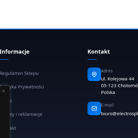
Informacje
Kontakt
Adres
Regulamin Sklepu
ul. Kolejowa 44
05-123 Chotom
Polityka Prywatności
Polska
O nas
E-mail
biuro@electrosp
Zwroty i reklamacje
Kontakt