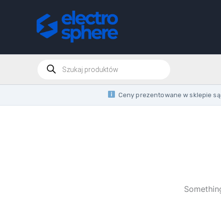
Skip
to
content
Products
search
Ceny prezentowane w sklepie są 
Something