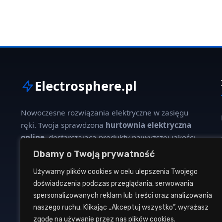
Electrosphere.pl
Nowoczesne rozwiązania elektryczne w zasięgu
ręki. Twoja sprawdzona
hurtownia elektryczna
online
, dostarczająca produkty najwyższej jakości
dla profesjonalistów i klientów indywidualnych.
Dbamy o Twoją prywatność
Używamy plików cookies w celu ulepszenia Twojego
W naszej ofercie znajdziesz szeroki wybór kabli,
doświadczenia podczas przeglądania, serwowania
oświetlenia, aparatury modułowej oraz osprzętu
spersonalizowanych reklam lub treści oraz analizowania
instalacyjnego od renomowanych producentów.
naszego ruchu. Klikając „Akceptuj wszystko”, wyrażasz
zgodę na używanie przez nas plików cookies.