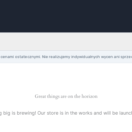
cenami ostatecznymi. Nie realizujemy indywidualnych wycen ani sprze
Great things are on the horizon
 big is brewing! Our store is in the works and will be launc