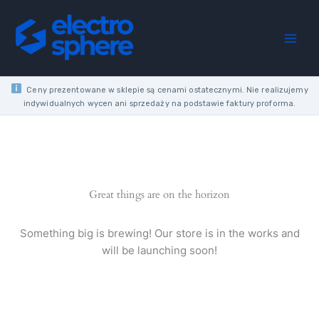
Skip
COVER
to
FOR
content
PV
60K
AND
PV
Ceny prezentowane w sklepie są cenami ostatecznymi. Nie realizujemy
60D
indywidualnych wycen ani sprzedaży na podstawie faktury proforma.
BOXES
WHITE
quantity
Great things are on the horizon
Something big is brewing! Our store is in the works and
will be launching soon!