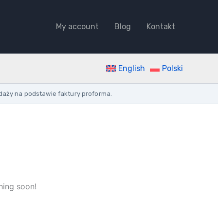
PROTECTOR
SWITCH
My account
Blog
Kontakt
1.0-
1.6A
3Z
0.55KW
2.5M
English
Polski
150KA
ROTARY
daży na podstawie faktury proforma.
SCREW
quantity
hing soon!