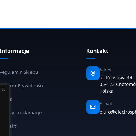
Informacje
Kontakt
Adres
Regulamin Sklepu
ul. Kolejowa 44
05-123 Chotom
Polityka Prywatności
Polska
O nas
E-mail
biuro@electrosp
Zwroty i reklamacje
Kontakt