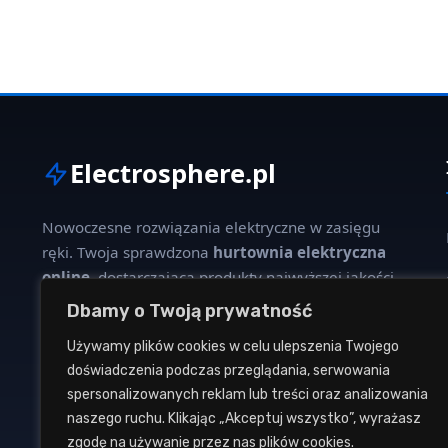
Electrosphere.pl
Nowoczesne rozwiązania elektryczne w zasięgu
ręki. Twoja sprawdzona
hurtownia elektryczna
online
, dostarczająca produkty najwyższej jakości
dla profesjonalistów i klientów indywidualnych.
Dbamy o Twoją prywatność
Używamy plików cookies w celu ulepszenia Twojego
W naszej ofercie znajdziesz szeroki wybór kabli,
doświadczenia podczas przeglądania, serwowania
oświetlenia, aparatury modułowej oraz osprzętu
spersonalizowanych reklam lub treści oraz analizowania
instalacyjnego od renomowanych producentów.
naszego ruchu. Klikając „Akceptuj wszystko”, wyrażasz
zgodę na używanie przez nas plików cookies.