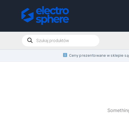
Skip
to
content
Products
search
Ceny prezentowane w sklepie są 
Something