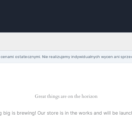
cenami ostatecznymi. Nie realizujemy indywidualnych wycen ani sprze
Great things are on the horizon
 big is brewing! Our store is in the works and will be launc