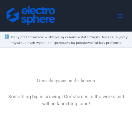
4P
Skip
4M
to
20/50KA
content
5KA
1.5KV
TN-
S
Ceny prezentowane w sklepie są cenami ostatecznymi. Nie realizujemy
quantity
indywidualnych wycen ani sprzedaży na podstawie faktury proforma.
Great things are on the horizon
Something big is brewing! Our store is in the works and
will be launching soon!