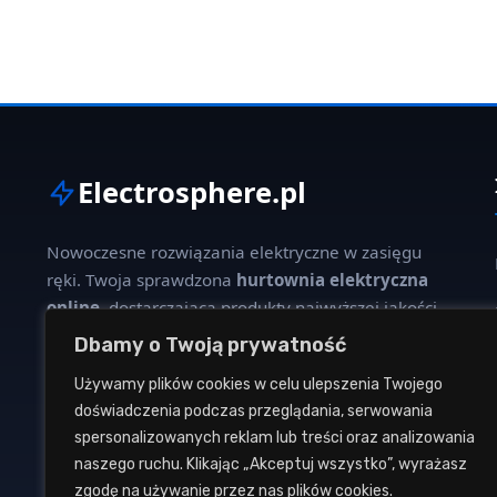
Electrosphere.pl
Nowoczesne rozwiązania elektryczne w zasięgu
ręki. Twoja sprawdzona
hurtownia elektryczna
online
, dostarczająca produkty najwyższej jakości
dla profesjonalistów i klientów indywidualnych.
Dbamy o Twoją prywatność
Używamy plików cookies w celu ulepszenia Twojego
W naszej ofercie znajdziesz szeroki wybór kabli,
doświadczenia podczas przeglądania, serwowania
oświetlenia, aparatury modułowej oraz osprzętu
spersonalizowanych reklam lub treści oraz analizowania
instalacyjnego od renomowanych producentów.
naszego ruchu. Klikając „Akceptuj wszystko”, wyrażasz
zgodę na używanie przez nas plików cookies.