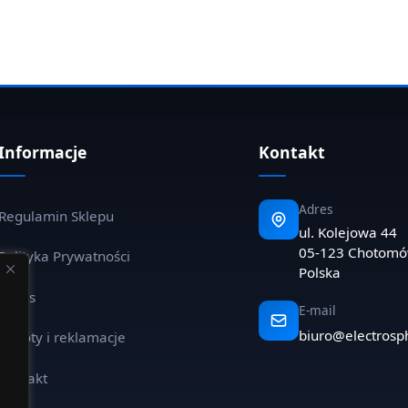
Informacje
Kontakt
Adres
Regulamin Sklepu
ul. Kolejowa 44
05-123 Chotom
Polityka Prywatności
Polska
O nas
E-mail
biuro@electrosp
Zwroty i reklamacje
Kontakt