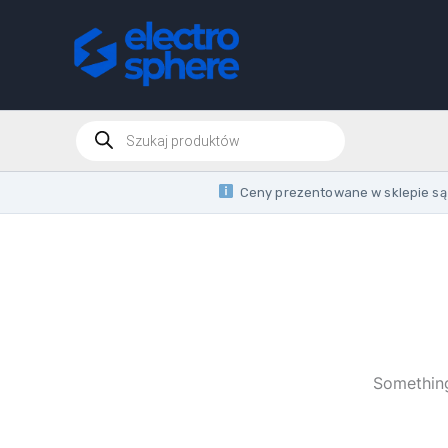
Skip
to
content
Products
search
Ceny prezentowane w sklepie są 
Something