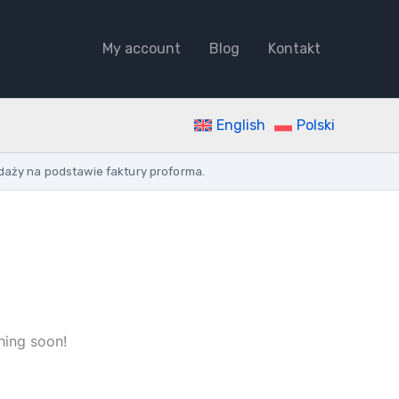
BULB
7.8W/
My account
Blog
Kontakt
75W
E27
MATT
DIMMABLE
927
English
Polski
WW
2700K
daży na podstawie faktury proforma.
1055LM
A60
quantity
hing soon!