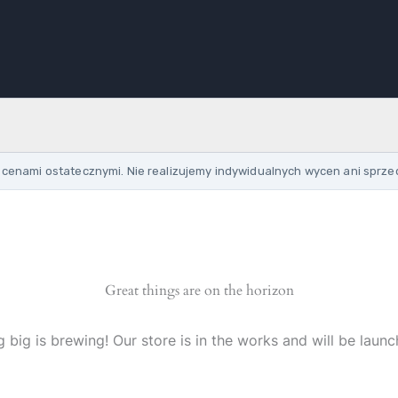
cenami ostatecznymi. Nie realizujemy indywidualnych wycen ani sprze
Great things are on the horizon
 big is brewing! Our store is in the works and will be launc