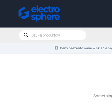
Skip
to
content
Products
search
Ceny prezentowane w sklepie są 
Something