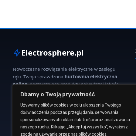
Electrosphere.pl
Nowoczesne rozwiązania elektryczne w zasięgu
ręki. Twoja sprawdzona
hurtownia elektryczna
online
, dostarczająca produkty najwyższej jakości
dla profesjonalistów i klientów indywidualnych.
Dbamy o Twoją prywatność
Używamy plików cookies w celu ulepszenia Twojego
W naszej ofercie znajdziesz szeroki wybór kabli,
doświadczenia podczas przeglądania, serwowania
oświetlenia, aparatury modułowej oraz osprzętu
spersonalizowanych reklam lub treści oraz analizowania
instalacyjnego od renomowanych producentów.
naszego ruchu. Klikając „Akceptuj wszystko”, wyrażasz
zgodę na używanie przez nas plików cookies.