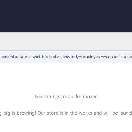
cenami ostatecznymi. Nie realizujemy indywidualnych wycen ani sprze
Great things are on the horizon
 big is brewing! Our store is in the works and will be launc