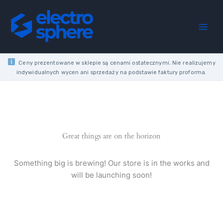
Skip
CORDLESS
to
IMPACT
content
WRENCH
1/2"
0-
2575
Ceny prezentowane w sklepie są cenami ostatecznymi. Nie realizujemy
RPM
indywidualnych wycen ani sprzedaży na podstawie faktury proforma.
881NM
SOLO
CASE
quantity
Great things are on the horizon
Something big is brewing! Our store is in the works and
will be launching soon!