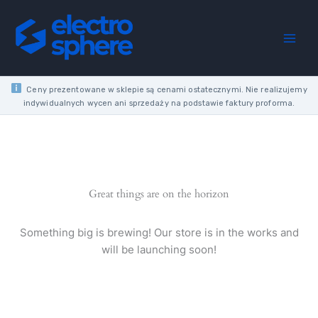
Skip
PASSION
to
WHITE
content
MODULE
RTV-
SAT
END
Ceny prezentowane w sklepie są cenami ostatecznymi. Nie realizujemy
SOCKET
indywidualnych wycen ani sprzedaży na podstawie faktury proforma.
quantity
Great things are on the horizon
Something big is brewing! Our store is in the works and
will be launching soon!