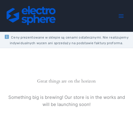
Skip
SUPPLY
to
150W
content
6.3A
180-
305V
AC
Ceny prezentowane w sklepie są cenami ostatecznymi. Nie realizujemy
/
indywidualnych wycen ani sprzedaży na podstawie faktury proforma.
24V
DC
IP67
quantity
Great things are on the horizon
Something big is brewing! Our store is in the works and
will be launching soon!