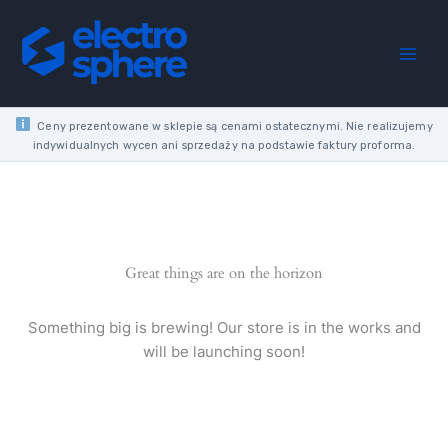
Skip
D
to
HF
content
WHITE
ANGLE
CONNECTOR
quantity
Ceny prezentowane w sklepie są cenami ostatecznymi. Nie realizujemy
indywidualnych wycen ani sprzedaży na podstawie faktury proforma.
Great things are on the horizon
Something big is brewing! Our store is in the works and
will be launching soon!