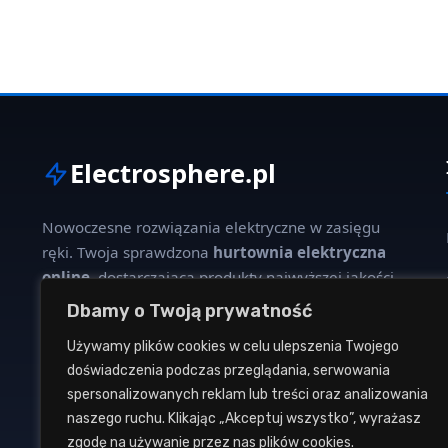
Electrosphere.pl
Nowoczesne rozwiązania elektryczne w zasięgu
ręki. Twoja sprawdzona
hurtownia elektryczna
online
, dostarczająca produkty najwyższej jakości
dla profesjonalistów i klientów indywidualnych.
Dbamy o Twoją prywatność
Używamy plików cookies w celu ulepszenia Twojego
W naszej ofercie znajdziesz szeroki wybór kabli,
doświadczenia podczas przeglądania, serwowania
oświetlenia, aparatury modułowej oraz osprzętu
spersonalizowanych reklam lub treści oraz analizowania
instalacyjnego od renomowanych producentów.
naszego ruchu. Klikając „Akceptuj wszystko”, wyrażasz
zgodę na używanie przez nas plików cookies.