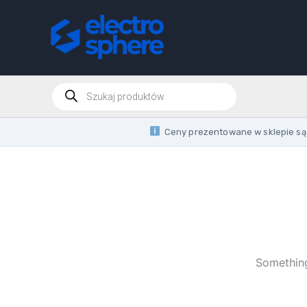
Skip
to
content
Products
search
Ceny prezentowane w sklepie są 
Something