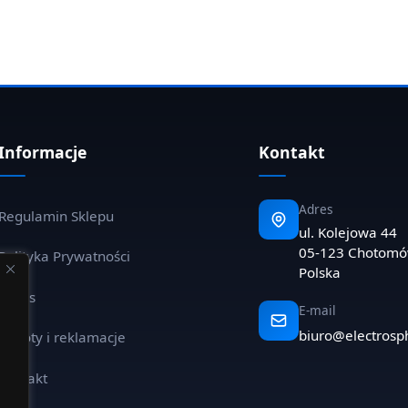
Informacje
Kontakt
Adres
Regulamin Sklepu
ul. Kolejowa 44
05-123 Chotom
Polityka Prywatności
Polska
O nas
E-mail
biuro@electrosp
Zwroty i reklamacje
Kontakt