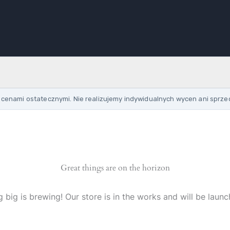
cenami ostatecznymi. Nie realizujemy indywidualnych wycen ani sprze
Great things are on the horizon
 big is brewing! Our store is in the works and will be launc