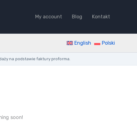
3M
3.8MM
quantity
My account
Blog
Kontakt
English
Polski
daży na podstawie faktury proforma.
hing soon!