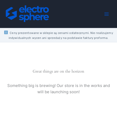
Skip
10
to
BROWN
content
SINGLE-
CORE
FLEXIBLE
WIRE
Ceny prezentowane w sklepie są cenami ostatecznymi. Nie realizujemy
450/750V
indywidualnych wycen ani sprzedaży na podstawie faktury proforma.
CLASS
5
quantity
Great things are on the horizon
Something big is brewing! Our store is in the works and
will be launching soon!