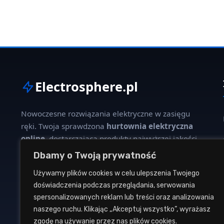
Electrosphere.pl
Nowoczesne rozwiązania elektryczne w zasięgu
ręki. Twoja sprawdzona
hurtownia elektryczna
online
, dostarczająca produkty najwyższej jakości
dla profesjonalistów i klientów indywidualnych.
Dbamy o Twoją prywatność
Używamy plików cookies w celu ulepszenia Twojego
W naszej ofercie znajdziesz szeroki wybór kabli,
doświadczenia podczas przeglądania, serwowania
oświetlenia, aparatury modułowej oraz osprzętu
spersonalizowanych reklam lub treści oraz analizowania
instalacyjnego od renomowanych producentów.
naszego ruchu. Klikając „Akceptuj wszystko”, wyrażasz
zgodę na używanie przez nas plików cookies.