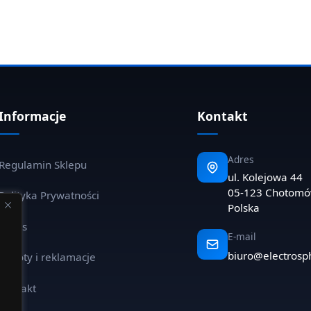
Informacje
Kontakt
Adres
Regulamin Sklepu
ul. Kolejowa 44
05-123 Chotom
Polityka Prywatności
Polska
O nas
E-mail
biuro@electrosp
Zwroty i reklamacje
Kontakt