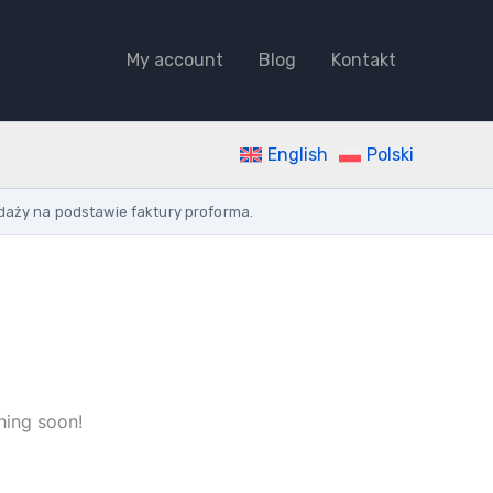
ANCHOR
E90
My account
Blog
Kontakt
quantity
English
Polski
daży na podstawie faktury proforma.
hing soon!