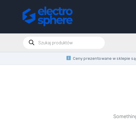
Skip
to
content
Products
search
Ceny prezentowane w sklepie są 
Something