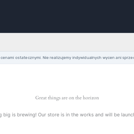
cenami ostatecznymi. Nie realizujemy indywidualnych wycen ani sprze
Great things are on the horizon
 big is brewing! Our store is in the works and will be launc