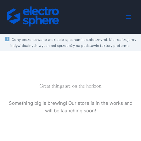
CURRENT
Skip
CIRCUIT
to
BREAKER
content
40A
4P
4M
30MA
Ceny prezentowane w sklepie są cenami ostatecznymi. Nie realizujemy
A
indywidualnych wycen ani sprzedaży na podstawie faktury proforma.
6KA
quantity
Great things are on the horizon
Something big is brewing! Our store is in the works and
will be launching soon!