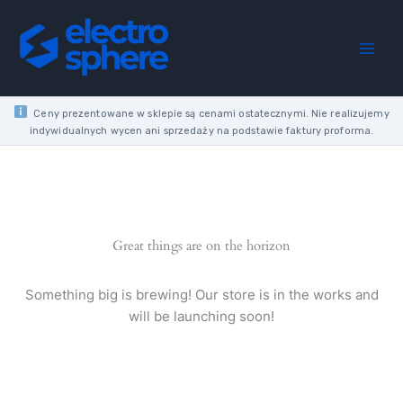
Skip
BLOCK
to
125A
content
4X
(11X
FI5.3),
4X
Ceny prezentowane w sklepie są cenami ostatecznymi. Nie realizujemy
(2X
indywidualnych wycen ani sprzedaży na podstawie faktury proforma.
FI0.75),
4X
(2X
FI9.1)
ETIBOX
quantity
Great things are on the horizon
Something big is brewing! Our store is in the works and
will be launching soon!