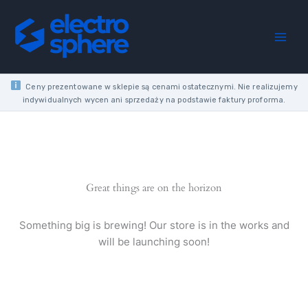
Skip
NT
to
85X85X39
content
IP55
12
MEMBRANE
GRAY
Ceny prezentowane w sklepie są cenami ostatecznymi. Nie realizujemy
quantity
indywidualnych wycen ani sprzedaży na podstawie faktury proforma.
Great things are on the horizon
Something big is brewing! Our store is in the works and
will be launching soon!