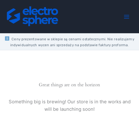
Skip
68
to
mm/M16
content
Wolfcraft
quantity
Ceny prezentowane w sklepie są cenami ostatecznymi. Nie realizujemy
indywidualnych wycen ani sprzedaży na podstawie faktury proforma.
Great things are on the horizon
Something big is brewing! Our store is in the works and
will be launching soon!