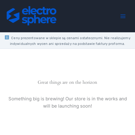
Skip
USB
to
3.6V,
content
LI-
ION,
PLASTIC
BOX
Ceny prezentowane w sklepie są cenami ostatecznymi. Nie realizujemy
+
indywidualnych wycen ani sprzedaży na podstawie faktury proforma.
ACCESSORIES
NEO
quantity
Great things are on the horizon
Something big is brewing! Our store is in the works and
will be launching soon!