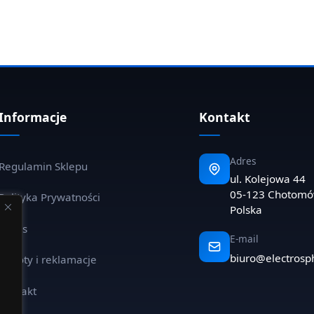
Informacje
Kontakt
Adres
Regulamin Sklepu
ul. Kolejowa 44
05-123 Chotom
Polityka Prywatności
Polska
O nas
E-mail
biuro@electrosp
Zwroty i reklamacje
Kontakt