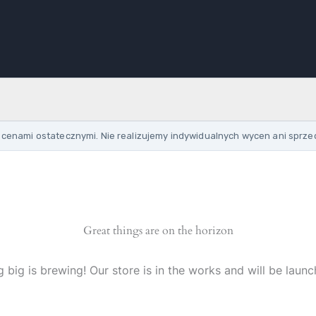
cenami ostatecznymi. Nie realizujemy indywidualnych wycen ani sprze
Great things are on the horizon
 big is brewing! Our store is in the works and will be launc