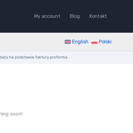
SENSOR
NT
10A
My account
Blog
Kontakt
2-
1000LX
230V
AC
English
Polski
IP65
LIGHT
SENSOR
daży na podstawie faktury proforma.
INDOOR
CABLE
CONNECTION
quantity
hing soon!