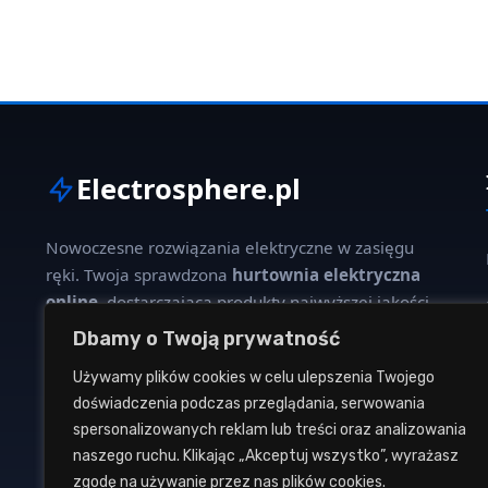
Electrosphere.pl
Nowoczesne rozwiązania elektryczne w zasięgu
ręki. Twoja sprawdzona
hurtownia elektryczna
online
, dostarczająca produkty najwyższej jakości
dla profesjonalistów i klientów indywidualnych.
Dbamy o Twoją prywatność
Używamy plików cookies w celu ulepszenia Twojego
W naszej ofercie znajdziesz szeroki wybór kabli,
doświadczenia podczas przeglądania, serwowania
oświetlenia, aparatury modułowej oraz osprzętu
spersonalizowanych reklam lub treści oraz analizowania
instalacyjnego od renomowanych producentów.
naszego ruchu. Klikając „Akceptuj wszystko”, wyrażasz
zgodę na używanie przez nas plików cookies.