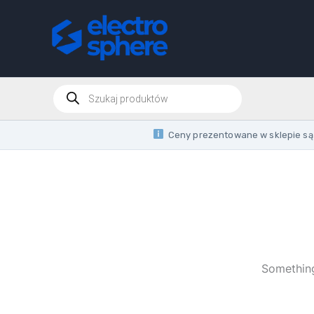
Skip
to
content
Products
search
Ceny prezentowane w sklepie są 
Something