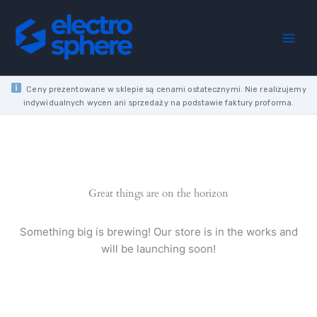
Skip
SENSOR
to
NT
content
16A
2-
1000LX
230V
Ceny prezentowane w sklepie są cenami ostatecznymi. Nie realizujemy
AC
indywidualnych wycen ani sprzedaży na podstawie faktury proforma.
IP65
LIGHT
SENSITIVE
SENSOR
INTERNAL
SCREW
Great things are on the horizon
TERMINALS
quantity
Something big is brewing! Our store is in the works and
will be launching soon!