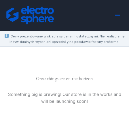
Skip
reduction
to
nozzle,
content
30
mm
system
quantity
Ceny prezentowane w sklepie są cenami ostatecznymi. Nie realizujemy
indywidualnych wycen ani sprzedaży na podstawie faktury proforma.
Great things are on the horizon
Something big is brewing! Our store is in the works and
will be launching soon!