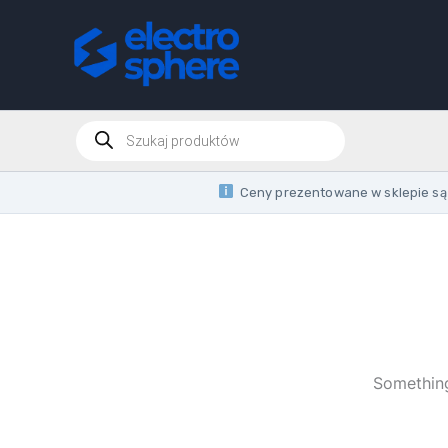
Skip
to
content
Products
search
Ceny prezentowane w sklepie są 
Something