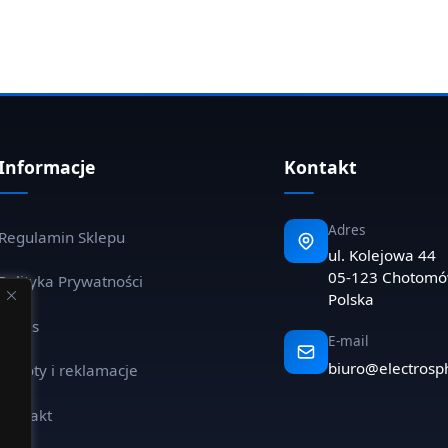
Informacje
Kontakt
Adres
Regulamin Sklepu
ul. Kolejowa 44
05-123 Chotom
Polityka Prywatności
Polska
O nas
E-mail
biuro@electrosp
Zwroty i reklamacje
Kontakt