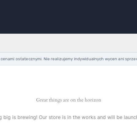
cenami ostatecznymi. Nie realizujemy indywidualnych wycen ani sprze
Great things are on the horizon
 big is brewing! Our store is in the works and will be launc