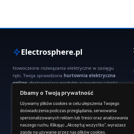
Electrosphere.pl
Nowoczesne rozwiązania elektryczne w zasięgu
ręki. Twoja sprawdzona
hurtownia elektryczna
online
, dostarczająca produkty najwyższej jakości
dla profesjonalistów i klientów indywidualnych.
Dbamy o Twoją prywatność
Używamy plików cookies w celu ulepszenia Twojego
W naszej ofercie znajdziesz szeroki wybór kabli,
doświadczenia podczas przeglądania, serwowania
oświetlenia, aparatury modułowej oraz osprzętu
spersonalizowanych reklam lub treści oraz analizowania
instalacyjnego od renomowanych producentów.
naszego ruchu. Klikając „Akceptuj wszystko”, wyrażasz
zgodę na używanie przez nas plików cookies.