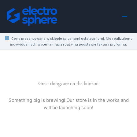
Skip
to
content
Ceny prezentowane w sklepie są cenami ostatecznymi. Nie realizujemy
indywidualnych wycen ani sprzedaży na podstawie faktury proforma.
Great things are on the horizon
Something big is brewing! Our store is in the works and
will be launching soon!