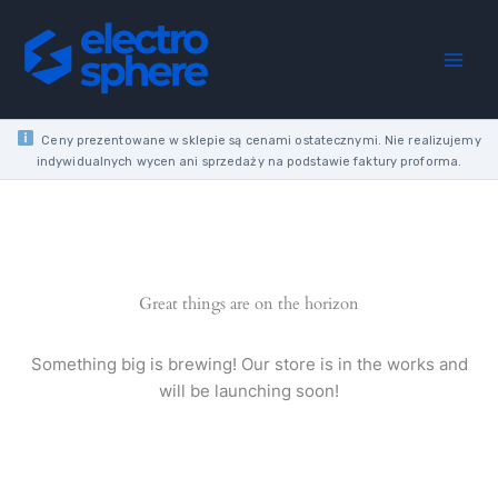
Skip
for
to
BSL220/E
content
sander
grit
80
quantity
Ceny prezentowane w sklepie są cenami ostatecznymi. Nie realizujemy
indywidualnych wycen ani sprzedaży na podstawie faktury proforma.
Great things are on the horizon
Something big is brewing! Our store is in the works and
will be launching soon!